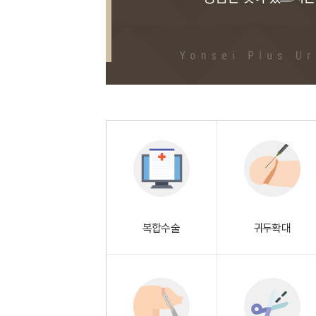
복합수술
귀두확대