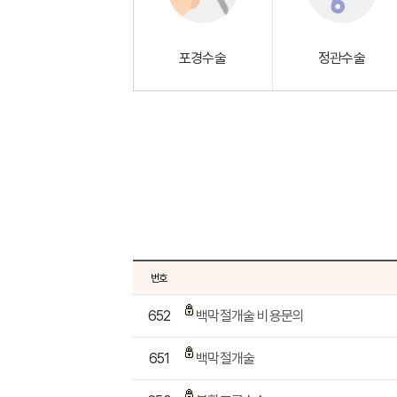
포경수술
정관수술
번호
652
백막절개술 비용문의
651
백막절개술