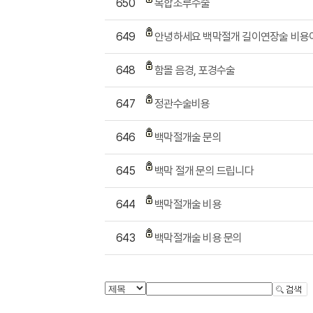
650
복합조루수술
649
안녕하세요 백막절개 길이연장술 비용
648
함몰 음경, 포경수술
647
정관수술비용
646
백막절개술 문의
645
백막 절개 문의 드립니다
644
백막절개술 비용
643
백막절개술 비용 문의