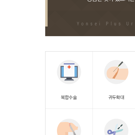
복합수술
귀두확대