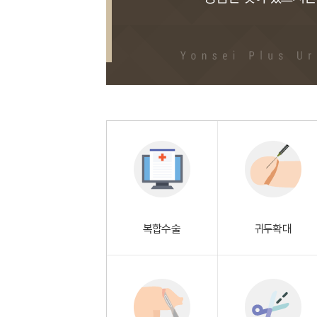
복합수술
귀두확대