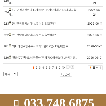
625
대..
24
초기 거래대상은 약 10개 종목으로 시작해 최대 100개까지 확
2026-06-
624
대..
24
623
5년 전 악몽 되살아나…무슨 일 있었길래?
2026-06-11
622
5년 전 악몽 되살아나…무슨 일 있었길래?
2026-06-11
621
"캐나다 잠수함 수주시 잭팟"…한화오션·HD현대重 주..
2026-06-01
620
“월급 177만원도 너무 좋아” 무려 700명 몰렸다…‘양치기 공..
2026-06-01
1
2
3
4
5
6
7
8
9
10
033.748.6875