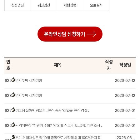
성병검진
웨딩검진
체형성형
요로결석
온라인상담 신청하기
번
작성
제목
작성일
호
자
629
뚜벅뚜벅 세계여행
2026-07-12
628
뚜벅뚜벅 세계여행
2026-07-12
627
여고생 살해범 장윤기…핵심 증거 '리얼돌' 현직 경찰..
2026-07-01
626
권익위원장 “선관위 수의계약 의혹 신고 검토…헌법기관 조사 ..
2026-07-01
초기 거래대상은 약 10개 종목으로 시작해 최대 100개까지 확
2026-06-