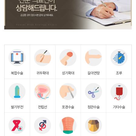
복합수술
귀두확대
성기확대
길이연장
조루
발기부전
전립선
포경수술
정관수술
기타수술